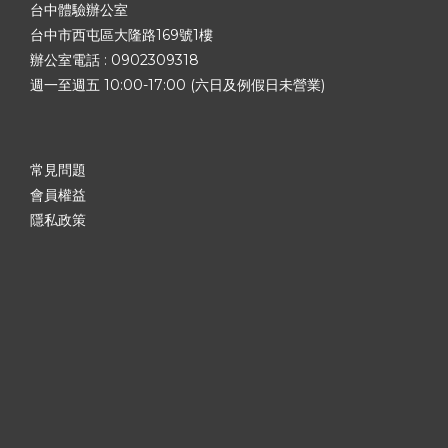
台中體驗辦公室
台中市西屯區大隆路169號1樓
辦公室電話 :
0902309318
週一至週五 10:00-17:00 (六日及例假日未營業)
常見問題
會員權益
隱私政策