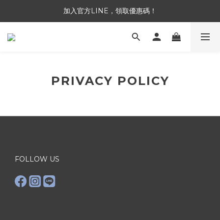
加入官方LINE，領取優惠碼！
加入官方LINE，領取優惠碼！
全館消費滿 NT$3,300 免運
加入官方LINE，領取優惠碼！
PRIVACY POLICY
FOLLOW US