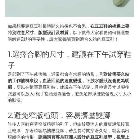
如果想要穿豆豆鞋長時間久站後也不會累，
在豆豆鞋的挑選上要
特別注意尺寸、版型設計及材質
，以下就帶大家看要如何挑選並
講解這3點的重要性，讓大家都能買到適合久站的豆豆鞋！
1.選擇合腳的尺寸，建議在下午試穿鞋
子
足部到了下午或傍晚，通常都會有水腫的情形，且
對於需要久站
的工作族群來說，血液回流的速度變慢，下肢水腫狀況會更為明
顯
，所以在購買豆豆鞋時，建議在下午試穿，且挑選尺寸以腳後
跟處可以放入1根手指頭最為適合，避免足部浮腫後發現尺寸太小
的狀況。
2.避免窄版楦頭，容易擠壓雙腳
許多人喜歡穿著窄版楦頭的鞋子，但由於亞洲人的腳板通常較寬
且較厚，穿著時容易擠壓雙腳，若是長時間穿著久站，就容易出
現腳痛的情形，
建議購買專為亞洲人設計的豆豆鞋版型，視覺上