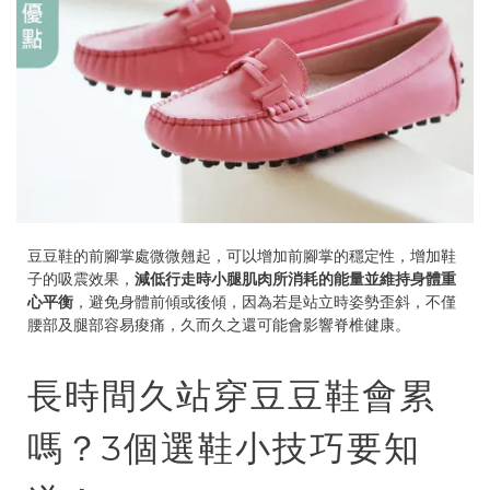
豆豆鞋的前腳掌處微微翹起，可以增加前腳掌的穩定性，增加鞋
子的吸震效果，
減低行走時小腿肌肉所消耗的能量並維持身體重
心平衡
，避免身體前傾或後傾，因為若是站立時姿勢歪斜，不僅
腰部及腿部容易痠痛，久而久之還可能會影響脊椎健康。
長時間久站穿豆豆鞋會累
嗎？3個選鞋小技巧要知