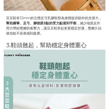
豆豆鞋有12mm的立體足弓乳膠鞋墊為身體提供額外的支撐力，
幫助腳掌、足弓、腳後跟3點的受力點達到平衡
，減少地面反作
用力帶給雙腳的衝擊力，讓豆豆鞋穿起來更穩定舒適，雙腳久站
後也較不容易感到疲累。
3.鞋頭翹起，幫助穩定身體重心