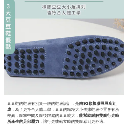
豆豆鞋的鞋底有別於一般的鞋底設計，是
由92顆橡膠豆豆所組
成
，為了更符合人體工學，豆豆的顆粒大小依據鞋底位置會有所
差異，腳掌中間及腳後跟處的豆豆較大，
能幫助緩解雙腳行走時
所產生的足部壓力
，讓行走或站立時的雙腳感到更舒適。