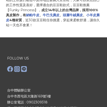
站的上班族們都迫不及待地想要購入豆豆鞋，大家可以依照自己
的工作性質及喜好，選擇適合的豆豆鞋款式，豆豆鞋推薦
【Funky Princess】，
成立14年以上的台灣品牌，採用100%
真皮製作，有
納帕牛皮
、
牛巴戈麂皮
、
頭層牛絨麂皮
、
小羊皮麂
皮
4種材質
，近30款豆豆鞋任你挑選，穿起來柔軟舒適，讓你久
站一天也不會累！
FOLLOW US
台中體驗辦公室
台中市西屯區大隆路169號1樓
辦公室電話 :
0902309318