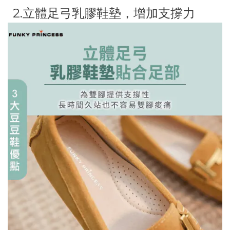
2.立體足弓乳膠鞋墊，增加支撐力