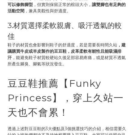
可以修飾腳型
，但實則保留正常的楦頭大小，
讓雙腳也有足夠的
活動空間
，兼具美觀性與舒適度。
3.材質選擇柔軟親膚、吸汗透氣的較
佳
鞋子的材質也會影響到鞋子的舒適度，若是需要長時間久站
，建
議購買牛皮或羊皮製作的豆豆鞋，皮革柔軟有韌性且能吸濕排
汗
，能避免鞋子材質較硬站久後足部容易疼痛，或是材質不透氣
所產生腳臭、腳氣等狀況發生。
豆豆鞋推薦【Funky
Princess】，穿上久站一
天也不會累！
透過上述對豆豆鞋的3大優點及3個挑選技巧的介紹，相信需要久