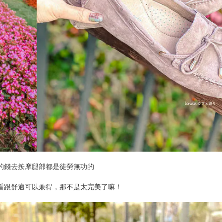
的錢去按摩腿部都是徒勞無功的
看跟舒適可以兼得，那不是太完美了嘛！