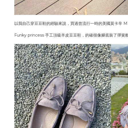
以我自己穿豆豆鞋的經驗來說，買過曾流行一時的美國莫卡辛 MINNE
Funky princess 手工頂級羊皮豆豆鞋，的確很像腳底裝了彈