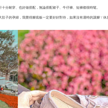
計十分耐穿、也好做搭配，無論搭配裙子、牛仔褲、短褲都很時髦。
大肚子的孕婦，我覺得腳底板一定要好好對待，如果沒有適時的讓腳ㄚ休