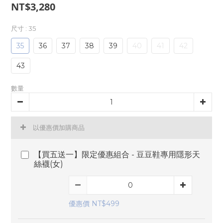
NT$3,280
尺寸
: 35
35
36
37
38
39
40
41
42
43
數量
以優惠價加購商品
【買五送一】限定優惠組合 - 豆豆鞋專用隱形天
絲襪(女)
優惠價 NT$499