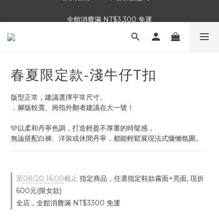
全館消費滿 NT$3,300 免運
加入官方LINE，領取優惠碼！
加入官方LINE，領取優惠碼！
春夏限定款-淺牛仔T扣
版型正常，建議選擇平常尺寸。
．腳版較寬、拇指外翻者建議在大一號！
🩵以柔和丹寧色調，打造輕盈不厚重的時髦感，
無論搭配白褲、洋裝或休閒丹寧，都能輕鬆展現法式慵懶氛圍。
至
08/20 16:00
截止
指定商品，任選指定鞋款霧面+亮面, 現折
600元(限女款)
全店，全館消費滿 NT$3300 免運