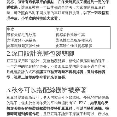
質感，但
皆有透氣吸汗的優點，在冬天時真皮又能起到一定的保
暖效果
，讓豆豆鞋在一年四季都適合穿著，大家在購買豆豆鞋
時，可依照自己對不同皮革的喜好來進行挑選，
以下一張表格整
理牛皮、小羊皮的特性給大家看
：
牛皮
羊皮
帶有天然毛孔紋路
觸感柔軟延展性高
光澤度好不易褪色
染色性佳呈現多種色彩
皮革纖維緊實彈性佳
皮革韌性佳且質感細膩
2.深口設計完整包覆雙腳
豆豆鞋採用深口設計，完整包覆雙腳，相較於裸露腳趾的鞋子，
一年之中的能穿時間更長，不會因氣溫變的寒冷而不適合穿著，
且此種設計方式不僅
讓豆豆鞋穿著時不容易掉腳，還能修飾腳
型，視覺上讓雙腳變窄看起來更修長
。
3.秋冬可以搭配絲襪褲襪穿著
豆豆鞋屬於低筒設計，冬天的禦寒性不如踝靴、長靴的鞋筒較高
的鞋子，但由於台灣冬天的平均氣溫尚有10~15°C，
如果是冬天
想穿著較短的褲裝或裙裝想要搭配豆豆鞋，可以再搭配絲襪、褲
襪即可起到保暖作用
，且豆豆鞋不論穿不穿襪子都可以，所以在