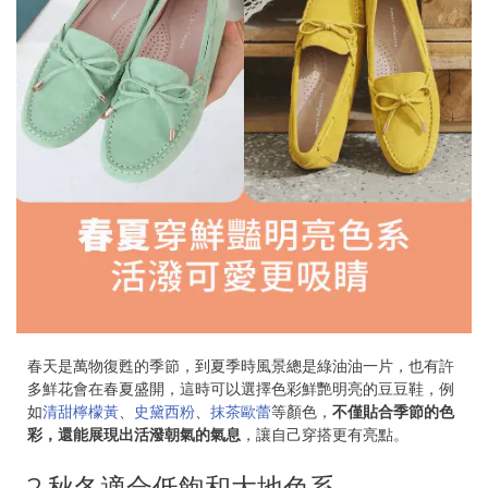
春天是萬物復甦的季節，到夏季時風景總是綠油油一片，也有許
多鮮花會在春夏盛開，這時可以選擇色彩鮮艷明亮的豆豆鞋，例
如
清甜檸檬黃
、
史黛西粉
、
抹茶歐蕾
等顏色，
不僅貼合季節的色
彩，還能展現出活潑朝氣的氣息
，讓自己穿搭更有亮點。
2.秋冬適合低飽和大地色系